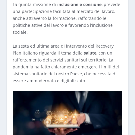
La quinta missione di
inclusione e coesione
, prevede
una partecipazione facilitata al mercato del lavoro,
anche attraverso la formazione, rafforzando le
politiche attive del lavoro e favorendo l’inclusione
sociale.
La sesta ed ultima area di intervento del Recovery
Plan italiano riguarda il tema della
salute
, con un
rafforzamento dei servizi sanitari sul territorio. La
pandemia ha fatto chiaramente emergere i limiti del
sistema sanitario del nostro Paese, che necessita di
essere ammodernato e digitalizzato.