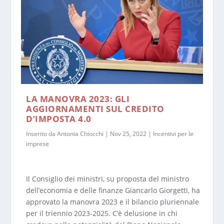
LA MANOVRA 2023: GLI
AGGIORNAMENTI SUL CREDITO
D’IMPOSTA 4.0
Inserito da
Antonia Chiocchi
|
Nov 25, 2022
|
Incentivi per le
imprese
Il Consiglio dei ministri, su proposta del ministro
dell’economia e delle finanze Giancarlo Giorgetti, ha
approvato la manovra 2023 e il bilancio pluriennale
per il triennio 2023-2025. C’è delusione in chi